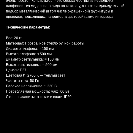
очень просто. "Конструктор" - это сборка люстры из нескольких
плафонов - из модельного ряда по каталогу, а также индивидуальный
подбор металлической (в том числе окрашенной) фурнитуры и
проводов, подходящих, например, к цветовой гамме интерьера.
Технические параметры:
Вес: 20 кг
Материал: Прозрачное стекло ручной работы
Диаметр плафона: ≈ 150 мм
Высота плафона: ≈ 500 мм
Диаметр светильника: ≈ 150 мм
Высота светильника: ≈ 500 мм
Цоколь: Е27
Цветовая t°: 2700 K — теплый свет
Частота тока: 50 Гц
Рабочее напряжение: ~ 230 В
Потребляемая мощность: макс. 60 Вт
Степень защиты от пыли и влаги: IP20