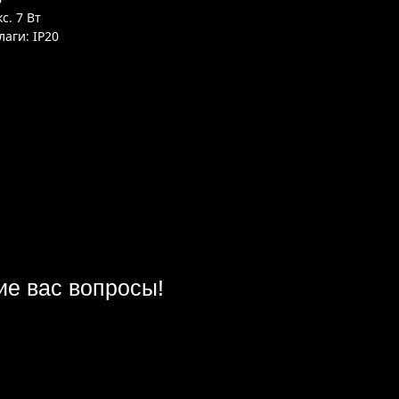
с. 7 Вт
аги: IP20
ие вас вопросы!