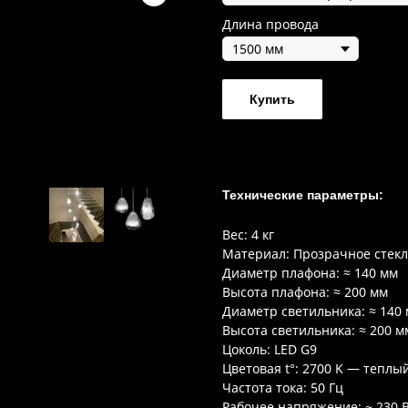
Длина провода
Купить
Технические параметры:
Вес: 4 кг
Материал: Прозрачное стек
Диаметр плафона: ≈ 140 мм
Высота плафона: ≈ 200 мм
Диаметр светильника: ≈ 140
Высота светильника: ≈ 200 м
Цоколь: LED G9
Цветовая t°: 2700 K — теплы
Частота тока: 50 Гц
Рабочее напряжение: ~ 230 