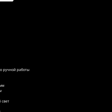
ло ручной работы
 мм
м
й свет
В